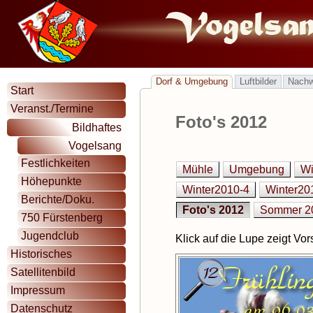
Dorf & Umgebung
Luftbilder
Nach
Start
Veranst./Termine
Foto's 2012
Bildhaftes
Vogelsang
Festlichkeiten
Mühle
Umgebung
Wi
Höhepunkte
Winter2010-4
Winter20
Berichte/Doku.
Foto's 2012
Sommer 2
750 Fürstenberg
Jugendclub
Klick auf die Lupe zeigt Vor
Historisches
Satellitenbild
Impressum
Datenschutz